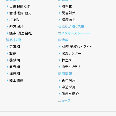
日東製網とは
効率化
会社概要·歴史
災害対策
ご挨拶
精度向上
経営理念
私たちが描く未来
拠点·関連会社
カスタマーストーリー
製品·技術
IR情報
定置網
財務·業績ハイライト
旋網
IRカレンダー
養殖網
株主メモ
底曳網
IRライブラリ
海苔網
採用情報
陸上関連
新卒採用
中途採用
働き方紹介
ニュース