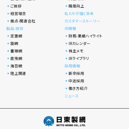
ご挨拶
精度向上
経営理念
私たちが描く未来
拠点·関連会社
カスタマーストーリー
製品·技術
IR情報
定置網
財務·業績ハイライト
旋網
IRカレンダー
養殖網
株主メモ
底曳網
IRライブラリ
海苔網
採用情報
陸上関連
新卒採用
中途採用
働き方紹介
ニュース