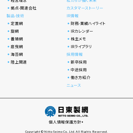
経営理念
私たちが描く未来
拠点·関連会社
カスタマーストーリー
製品·技術
IR情報
定置網
財務·業績ハイライト
旋網
IRカレンダー
養殖網
株主メモ
底曳網
IRライブラリ
海苔網
採用情報
陸上関連
新卒採用
中途採用
働き方紹介
ニュース
個人情報保護方針
Copyright © Nitto Seimo Co., Ltd. All Rights Reserved.