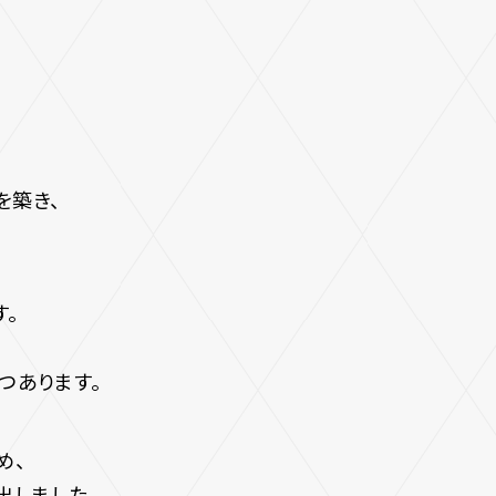
り
を築き、
。
つあります。
め、
出しました。