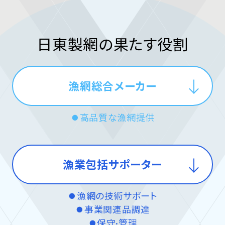
日東製網の
果たす役割
漁網総合メーカー
高品質な漁網提供
●
漁業包括サポーター
漁網の技術サポート
●
事業関連品調達
●
保守·管理
●