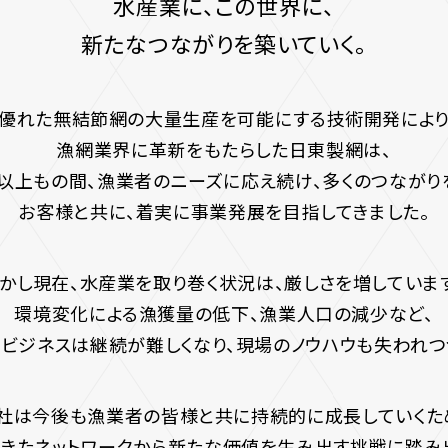
水産業に、この世界に、
新たなつながりを
築いていく。
優れた無結節網の大量生産を
可能にする技術開発によ
漁網業界に革新をもたらした日東製網は、
年以上もの間、漁業者のニーズに
応え続け、多くのつながり
お客様と共に、着実に
事業発展を目指してきました。
しかし現在、水産業を取り巻く状況は、
厳しさを増しています
環境変化による漁獲量の低下、
漁業人口の減少など、
ビジネスは継続が難しくなり、
現場のノウハウも失われつ
社は今後も漁業者の皆様と共に
持続的に成長していくた
きたネットワークから新たな
価値を生み出す挑戦に踏み