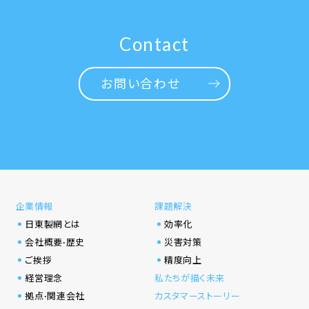
ビ
ゲ
Contact
ー
シ
お問い合わせ
ョ
ン
企業情報
課題解決
日東製網とは
効率化
会社概要·歴史
災害対策
ご挨拶
精度向上
経営理念
私たちが描く未来
拠点·関連会社
カスタマーストーリー