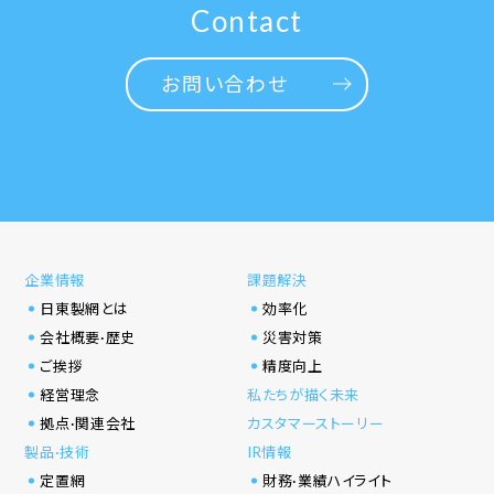
Contact
お問い合わせ
企業情報
課題解決
日東製網とは
効率化
会社概要·歴史
災害対策
ご挨拶
精度向上
経営理念
私たちが描く未来
拠点·関連会社
カスタマーストーリー
製品·技術
IR情報
定置網
財務·業績ハイライト