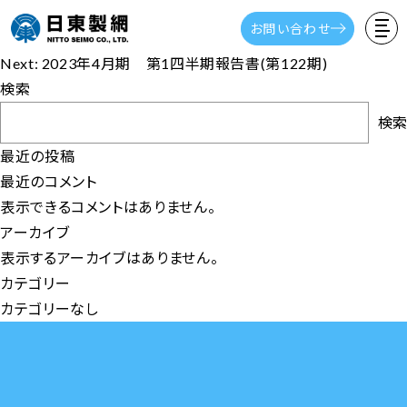
2023年4月期 第1四半期決算短信
お問い合わせ
投
Previous:
2022年4月期 有価証券報告書(第121期）
稿
Next:
2023年4月期 第1四半期報告書(第122期)
ナ
検索
ビ
検索
ゲ
最近の投稿
ー
最近のコメント
シ
表示できるコメントはありません。
ョ
アーカイブ
ン
表示するアーカイブはありません。
カテゴリー
カテゴリーなし