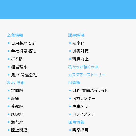
企業情報
課題解決
日東製網とは
効率化
会社概要·歴史
災害対策
ご挨拶
精度向上
経営理念
私たちが描く未来
拠点·関連会社
カスタマーストーリー
製品·技術
IR情報
定置網
財務·業績ハイライト
旋網
IRカレンダー
養殖網
株主メモ
底曳網
IRライブラリ
海苔網
採用情報
陸上関連
新卒採用