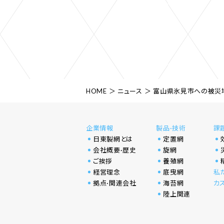
HOME
ニュース
富山県氷見市への被災
企業情報
製品·技術
課
日東製網とは
定置網
会社概要·歴史
旋網
ご挨拶
養殖網
経営理念
底曳網
私
拠点·関連会社
海苔網
カ
陸上関連