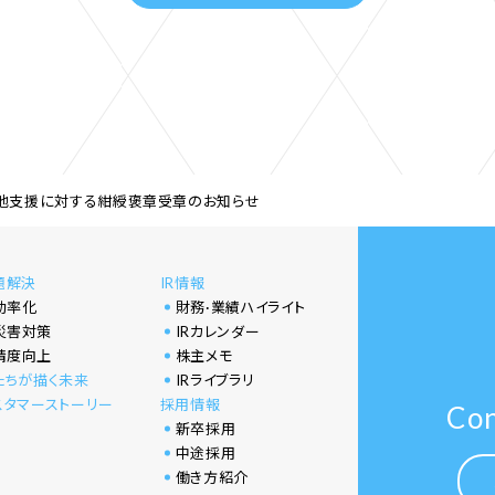
地支援に対する紺綬褒章受章のお知らせ
題解決
IR情報
効率化
財務·業績ハイライト
災害対策
IRカレンダー
精度向上
株主メモ
たちが描く未来
IRライブラリ
スタマーストーリー
採用情報
Con
新卒採用
中途採用
働き方紹介