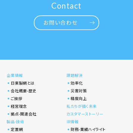
Contact
お問い合わせ
企業情報
課題解決
日東製網とは
効率化
会社概要·歴史
災害対策
ご挨拶
精度向上
経営理念
私たちが描く未来
拠点·関連会社
カスタマーストーリー
製品·技術
IR情報
定置網
財務·業績ハイライト