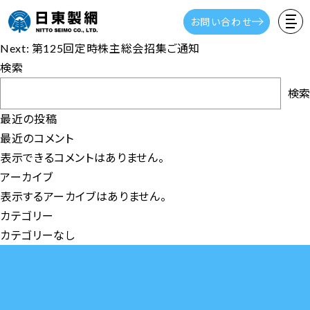
2026年４月期 決算短信
お問い合わせ
投
Previous:
通期業績予想の修正に関するお知らせ
稿
Next:
第125回定時株主総会招集ご通知
ナ
検索
ビ
検索
ゲ
最近の投稿
ー
最近のコメント
シ
表示できるコメントはありません。
ョ
アーカイブ
ン
表示するアーカイブはありません。
カテゴリー
カテゴリーなし