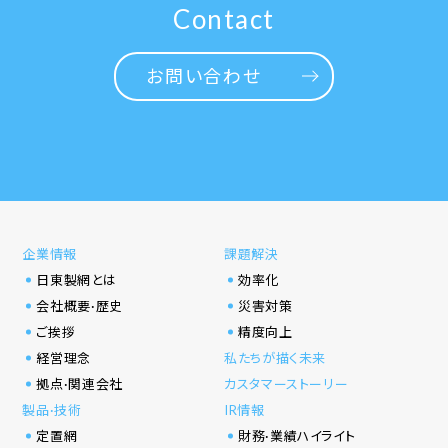
Contact
お問い合わせ
企業情報
課題解決
日東製網とは
効率化
会社概要·歴史
災害対策
ご挨拶
精度向上
経営理念
私たちが描く未来
拠点·関連会社
カスタマーストーリー
製品·技術
IR情報
定置網
財務·業績ハイライト