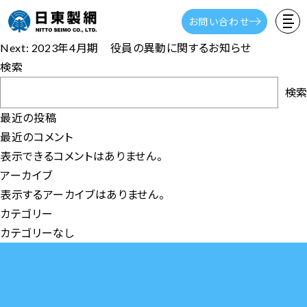
2023年4月期 有価証券報告書(第122期）
お問い合わせ
投
Previous:
2023年4月期 第122期 報告書
稿
Next:
2023年4月期 役員の異動に関するお知らせ
ナ
検索
ビ
検索
ゲ
最近の投稿
ー
最近のコメント
シ
表示できるコメントはありません。
ョ
アーカイブ
ン
表示するアーカイブはありません。
カテゴリー
カテゴリーなし